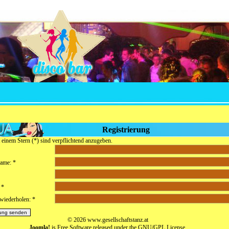
Registrierung
 einem Stern (*) sind verpflichtend anzugeben.
ame: *
 *
wiederholen: *
© 2026 www.gesellschaftstanz.at
Joomla!
is Free Software released under the GNU/GPL License.