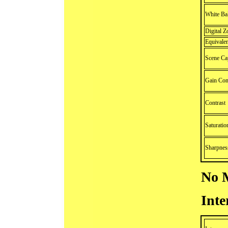
White Ba
Digital 
Equivale
Scene Ca
Gain Con
Contrast
Saturatio
Sharpnes
No 
Inte