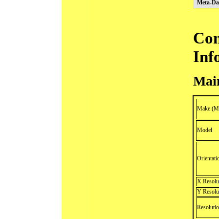
Meta-Da
Con
Inf
Mai
Make (Ma
Model
Orientati
X Resolu
Y Resolu
Resolutio