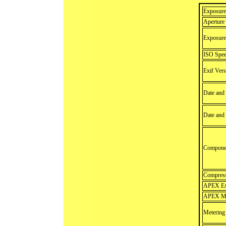
Exposure
Aperture
Exposure
ISO Spee
Exif Vers
Date and 
Date and
Componen
Compress
APEX Exp
APEX Ma
Meterin