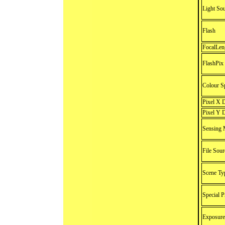
Light So
Flash
FocalLen
FlashPix
Colour S
Pixel X 
Pixel Y 
Sensing 
File Sour
Scene Ty
Special 
Exposur