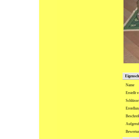
Eigensch
Name
Erstellt 
Schlüsse
Erstellu
Beschre
Aufgeru
Bewertu