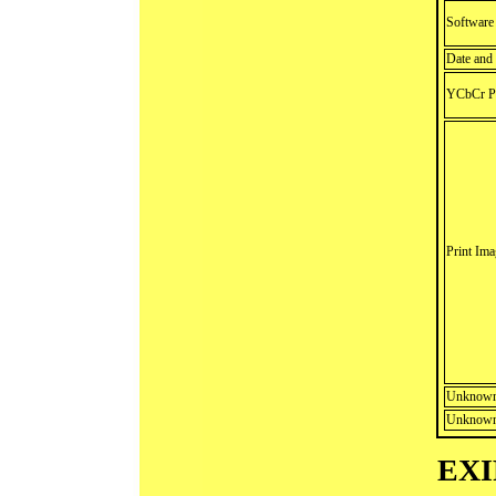
Software
Date and
YCbCr Po
Print Im
Unknown
Unknown
EXIF