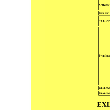
Software
Date and
YCbCr Po
Print Im
Unknown
Unknown
EXIF