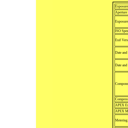
Exposure
Aperture
Exposure
ISO Spee
Exif Vers
Date and 
Date and
Componen
Compress
APEX Exp
APEX Ma
Meterin