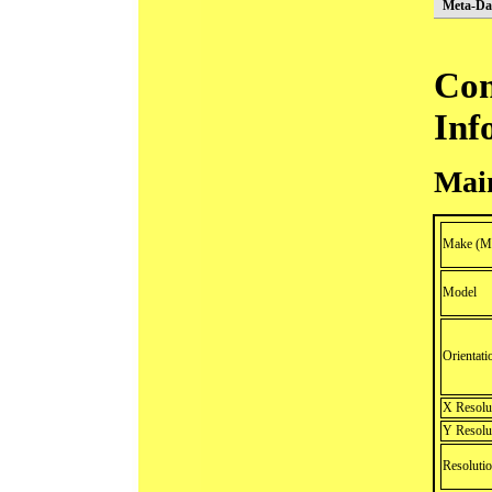
Meta-Da
Con
Inf
Mai
Make (Ma
Model
Orientati
X Resolu
Y Resolu
Resolutio