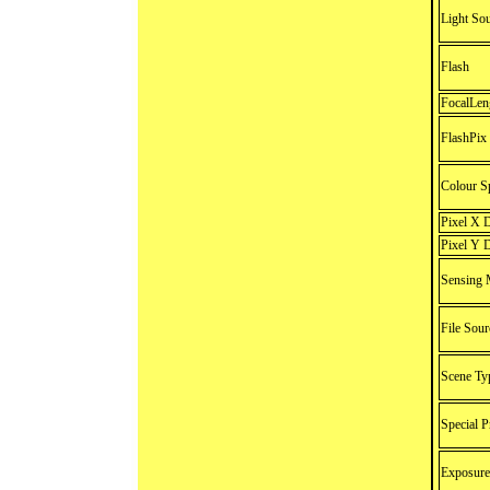
Light So
Flash
FocalLen
FlashPix
Colour S
Pixel X 
Pixel Y 
Sensing 
File Sour
Scene Ty
Special 
Exposur