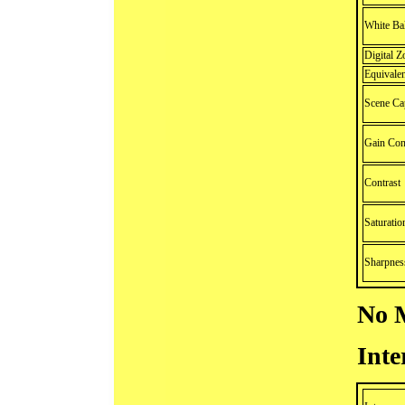
White Ba
Digital 
Equivale
Scene Ca
Gain Con
Contrast
Saturatio
Sharpnes
No 
Inte