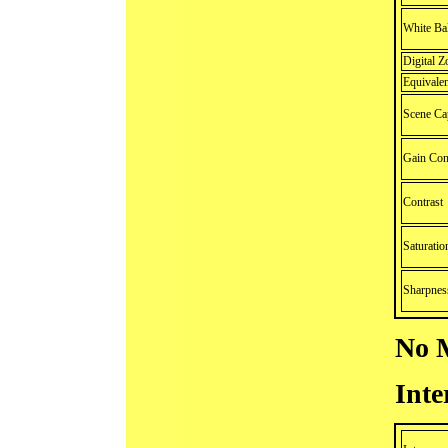
White Ba
Digital 
Equivale
Scene Ca
Gain Con
Contrast
Saturatio
Sharpnes
No 
Inte