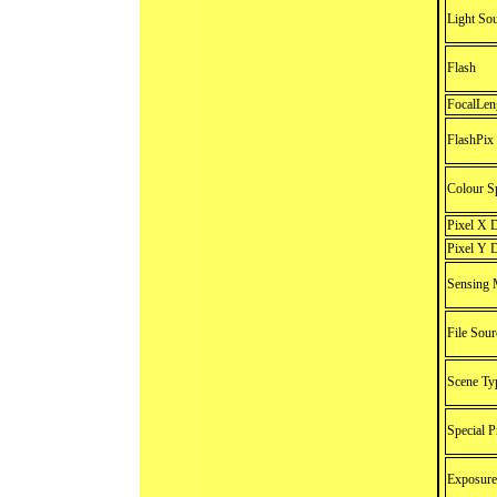
Light So
Flash
FocalLen
FlashPix
Colour S
Pixel X 
Pixel Y 
Sensing 
File Sour
Scene Ty
Special 
Exposur