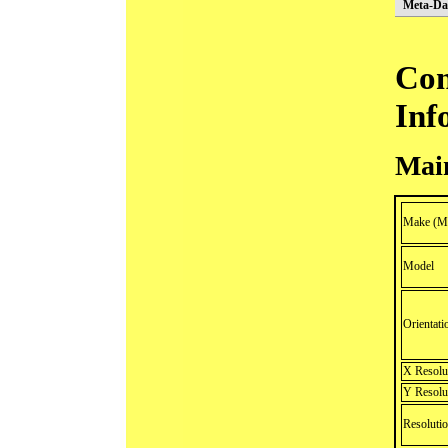
Meta-Da
Con
Inf
Mai
Make (Ma
Model
Orientati
X Resolu
Y Resolu
Resolutio