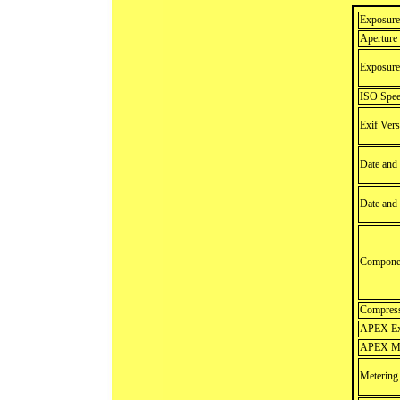
Exposure
Aperture
Exposure
ISO Spee
Exif Vers
Date and 
Date and
Componen
Compress
APEX Exp
APEX Ma
Meterin