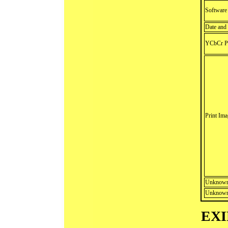
Software
Date and
YCbCr Po
Print Im
Unknown
Unknown
EXIF